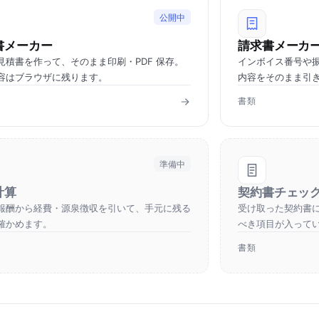
公開中
書メーカー
請求書メーカ
見積書を作って、そのまま印刷・PDF 保存。
インボイス番号や
容はブラウザに残ります。
内容をそのまま引
書類
準備中
計算
契約書チェッ
報酬から経費・源泉徴収を引いて、手元に残る
受け取った契約書
確かめます。
べき項目が入って
書類