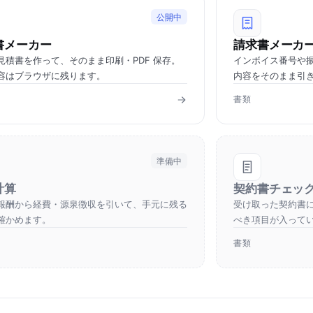
公開中
書メーカー
請求書メーカ
見積書を作って、そのまま印刷・PDF 保存。
インボイス番号や
容はブラウザに残ります。
内容をそのまま引
書類
準備中
計算
契約書チェッ
報酬から経費・源泉徴収を引いて、手元に残る
受け取った契約書
確かめます。
べき項目が入って
書類