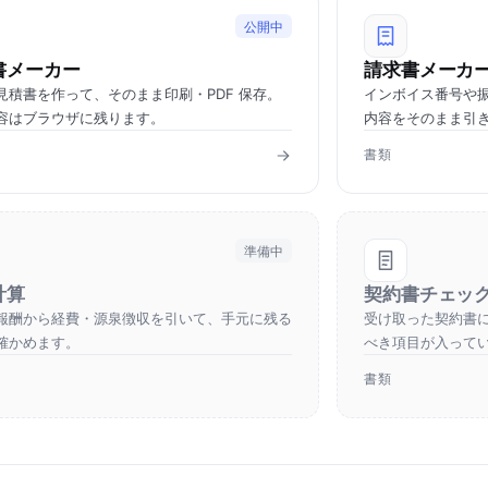
公開中
書メーカー
請求書メーカ
見積書を作って、そのまま印刷・PDF 保存。
インボイス番号や
容はブラウザに残ります。
内容をそのまま引
書類
準備中
計算
契約書チェッ
報酬から経費・源泉徴収を引いて、手元に残る
受け取った契約書
確かめます。
べき項目が入って
書類